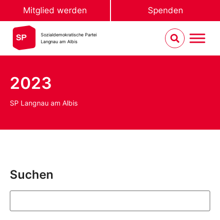
Mitglied werden
Spenden
Sozialdemokratische Partei
Langnau am Albis
2023
SP Langnau am Albis
Suchen